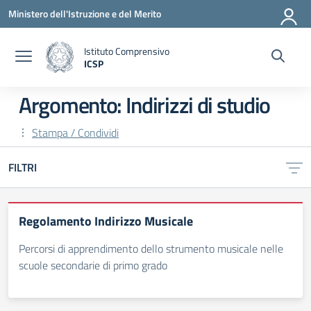
Vai ai contenuti
Vai al menu di navigazione
Vai al footer
Ministero dell'Istruzione e del Merito
Istituto Comprensivo
ICSP
— Visita la pagina iniziale della scuola
Argomento: Indirizzi di studio
Stampa / Condividi
FILTRI
Regolamento Indirizzo Musicale
Percorsi di apprendimento dello strumento musicale nelle
scuole secondarie di primo grado