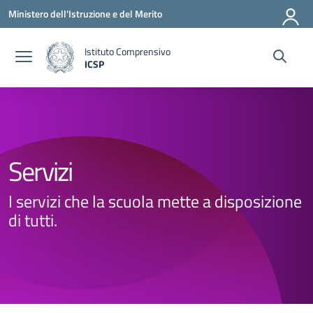
Vai ai contenuti
Vai al menu di navigazione
Vai al footer
Ministero dell'Istruzione e del Merito
Istituto Comprensivo
ICSP
— Visita la pagina iniziale della scuola
Servizi
I servizi che la scuola mette a disposizione
di tutti.