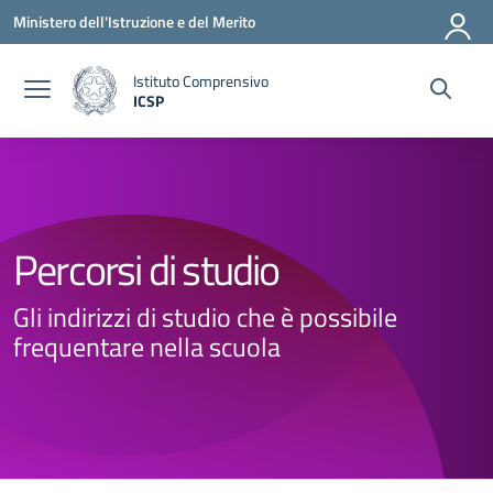
Vai ai contenuti
Vai al menu di navigazione
Vai al footer
Ministero dell'Istruzione e del Merito
Istituto Comprensivo
ICSP
— Visita la pagina iniziale della scuola
Percorsi di studio
Gli indirizzi di studio che è possibile
frequentare nella scuola