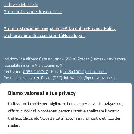
Indirizzo Musicale
Amministrazione Trasparente
Amministrazione Trasparente
Albo online
Privacy Policy
Dichiarazione di accessibilità
Note legali
Indirizzo:
Via Alfredo Catalani, snc - 55016 Porcari (Lucca) - Navigatore
(possibile inserire Via Cavanis n. 1)
Centralino:
0583 210747
Email:
luic84100e@istruzione.it
Posta elettronica certificata (PEC):
luic84100e@pec.istruzione.it
Codice fiscale: 92038730468
Diamo valore alla tua privacy
Codice meccanografico:
luic84100e
Codice Indice delle Pubbliche Amministrazioni (IPA): istsc_luic84100e
Utilizziamo i cookie per migliorare la tua esperienza di navigazione,
Codice unico di fatturazione (CUF): UFTX66
offrirti pubblicità o contenuti personalizzati e analizzare il nostro
traffico. Cliccando “Accetta tutti”, acconsenti al nostro utilizzo dei
cookie.
Idea e progetto di Designers Italia